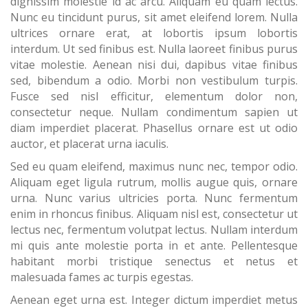
dignissim molestie id ac arcu. Aliquam eu quam lectus.
Nunc eu tincidunt purus, sit amet eleifend lorem. Nulla
ultrices ornare erat, at lobortis ipsum lobortis
interdum. Ut sed finibus est. Nulla laoreet finibus purus
vitae molestie. Aenean nisi dui, dapibus vitae finibus
sed, bibendum a odio. Morbi non vestibulum turpis.
Fusce sed nisl efficitur, elementum dolor non,
consectetur neque. Nullam condimentum sapien ut
diam imperdiet placerat. Phasellus ornare est ut odio
auctor, et placerat urna iaculis.
Sed eu quam eleifend, maximus nunc nec, tempor odio.
Aliquam eget ligula rutrum, mollis augue quis, ornare
urna. Nunc varius ultricies porta. Nunc fermentum
enim in rhoncus finibus. Aliquam nisl est, consectetur ut
lectus nec, fermentum volutpat lectus. Nullam interdum
mi quis ante molestie porta in et ante. Pellentesque
habitant morbi tristique senectus et netus et
malesuada fames ac turpis egestas.
Aenean eget urna est. Integer dictum imperdiet metus