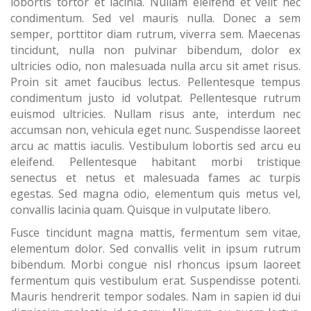
lobortis tortor et lacinia. Nullam eleifend et velit nec
condimentum. Sed vel mauris nulla. Donec a sem
semper, porttitor diam rutrum, viverra sem. Maecenas
tincidunt, nulla non pulvinar bibendum, dolor ex
ultricies odio, non malesuada nulla arcu sit amet risus.
Proin sit amet faucibus lectus. Pellentesque tempus
condimentum justo id volutpat. Pellentesque rutrum
euismod ultricies. Nullam risus ante, interdum nec
accumsan non, vehicula eget nunc. Suspendisse laoreet
arcu ac mattis iaculis. Vestibulum lobortis sed arcu eu
eleifend. Pellentesque habitant morbi tristique
senectus et netus et malesuada fames ac turpis
egestas. Sed magna odio, elementum quis metus vel,
convallis lacinia quam. Quisque in vulputate libero.
Fusce tincidunt magna mattis, fermentum sem vitae,
elementum dolor. Sed convallis velit in ipsum rutrum
bibendum. Morbi congue nisl rhoncus ipsum laoreet
fermentum quis vestibulum erat. Suspendisse potenti.
Mauris hendrerit tempor sodales. Nam in sapien id dui